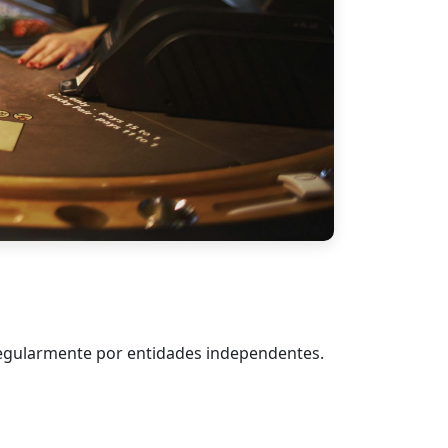
 regularmente por entidades independentes.