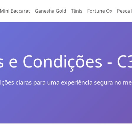
Mini Baccarat
Ganesha Gold
Tênis
Fortune Ox
Pesca 
 e Condições - C
dições claras para uma experiência segura no mel