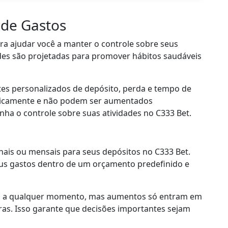
 de Gastos
ra ajudar você a manter o controle sobre seus
des são projetadas para promover hábitos saudáveis
tes personalizados de depósito, perda e tempo de
aticamente e não podem ser aumentados
ha o controle sobre suas atividades no C333 Bet.
anais ou mensais para seus depósitos no C333 Bet.
eus gastos dentro de um orçamento predefinido e
os a qualquer momento, mas aumentos só entram em
ras. Isso garante que decisões importantes sejam