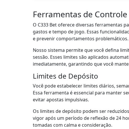
Ferramentas de Controle
O C333 Bet oferece diversas ferramentas pa
gastos e tempo de jogo. Essas funcionalida
e prevenir comportamentos problemáticos.
Nosso sistema permite que você defina limi
sessão. Esses limites são aplicados autom
imediatamente, garantindo que você manten
Limites de Depósito
Você pode estabelecer limites diários, sem
Essa ferramenta é essencial para manter s
evitar apostas impulsivas.
Os limites de depósito podem ser reduzid
vigor após um período de reflexão de 24 ho
tomadas com calma e consideração.