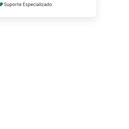
Suporte Especializado