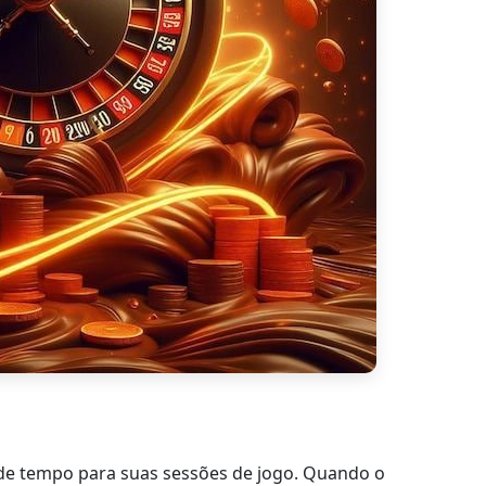
 de tempo para suas sessões de jogo. Quando o