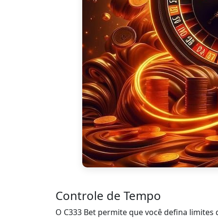
Controle de Tempo
O C333 Bet permite que você defina limites