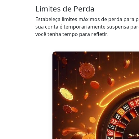
Limites de Perda
Estabeleça limites máximos de perda para p
sua conta é temporariamente suspensa para
você tenha tempo para refletir.