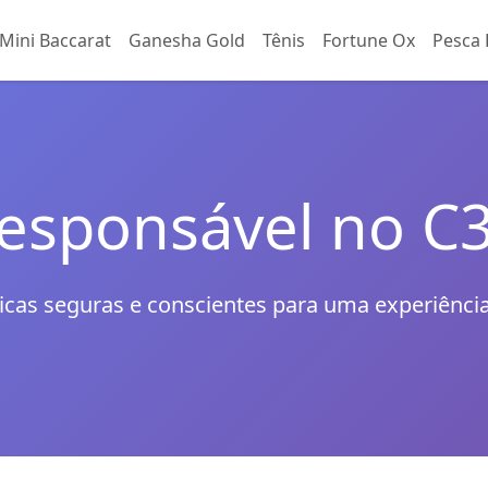
Mini Baccarat
Ganesha Gold
Tênis
Fortune Ox
Pesca 
esponsável no C
cas seguras e conscientes para uma experiência